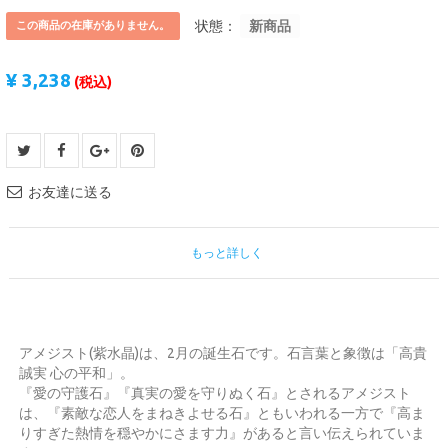
コ
状態：
新商品
ー
この商品の在庫がありません。
プ
¥ 3,238
(税込)
保
守
部
品
お友達に送る
ラ
イ
フ
もっと詳しく
ス
タ
イ
ル
アメジスト(紫水晶)は、2月の誕生石です。石言葉と象徴は「高貴
誠実 心の平和」。
『愛の守護石』『真実の愛を守りぬく石』とされるアメジスト
は、『素敵な恋人をまねきよせる石』ともいわれる一方で『高ま
りすぎた熱情を穏やかにさます力』があると言い伝えられていま