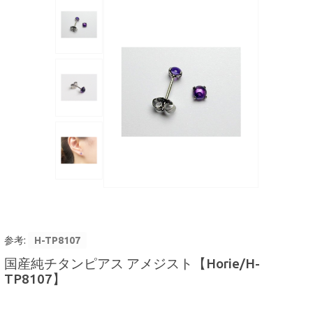
リ
ー
モ
バ
イ
ル
機
器
PC
関
連
AV
機
器
参考:
H-TP8107
マ
国産純チタンピアス アメジスト【Horie/H-
イ
ク
TP8107】
ロ
ス