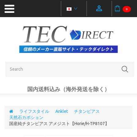
0
新
製
品
ア
ウ
ト
レ
ッ
ト
国内送料込み（海外発送を除く）
品
ライフスタイル
Anklet
チタンピアス
天然石カボション
カ
国産純チタンピアス アメジスト【Horie/H-TP8107】
テ
ゴ