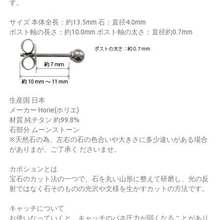
す。
サイズ 本体全長：約13.5mm 石：直径4.0mm
ポスト軸の長さ：約10.0mm ポスト軸の太さ：直径約0.7mm
生産国 日本
メーカー Horie(ホリエ)
材質 純チタン 約99.8%
石部分 ムーンストーン
※天然石の為、左右の石の色合いや大きさに多少違いがある場合
がありまが、ご了承く ださいませ。
カボションとは
宝石のカット法の一つで、石を丸い山形に整えて研磨し、光の反
射ではなく石そのものの光沢や文様を生かすカットの方法です。
キャッチについて
お使いなっていくと、キャッチのバネ圧力が弱くなることがあり